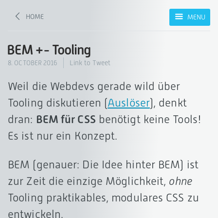
HOME
MENU
BEM +- Tooling
8. OCTOBER 2016
Link to Tweet
Weil die Webdevs gerade wild über
Tooling diskutieren (
Auslöser
), denkt
dran:
BEM für CSS
benötigt keine Tools!
Es ist nur ein Konzept.
BEM (genauer: Die Idee hinter BEM) ist
zur Zeit die einzige Möglichkeit,
ohne
Tooling praktikables, modulares CSS zu
entwickeln.