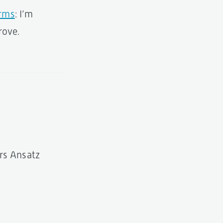
orms
: I’m
rove.
rs Ansatz