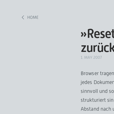
HOME
»Reset
zurüc
1. MAY 2007
Browser tragen
jedes Dokument
sinnvoll und s
strukturiert s
Abstand nach u