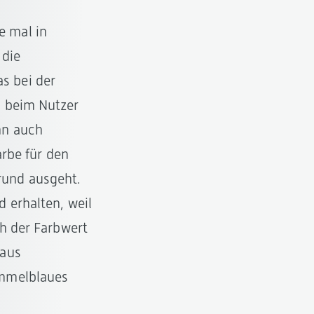
e mal in
 die
s bei der
n beim Nutzer
nn auch
arbe für den
rund ausgeht.
 erhalten, weil
ch der Farbwert
haus
immelblaues