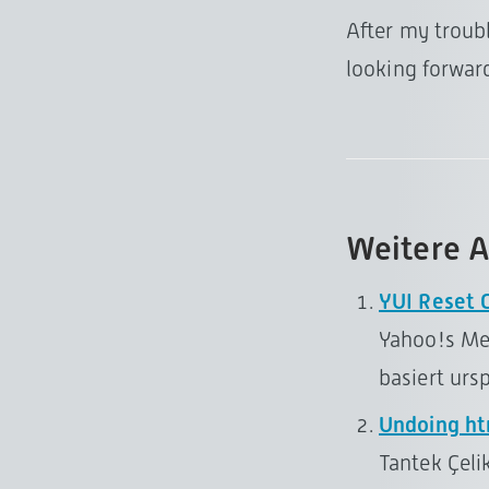
After my trou
looking forward
Weitere A
YUI Reset 
Yahoo!s Me
basiert urs
Undoing ht
Tantek Çeli