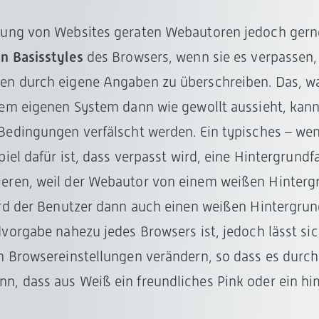
zung von Websites geraten Webautoren jedoch gern
en Basisstyles
des Browsers, wenn sie es verpassen,
n durch eigene Angaben zu überschreiben. Das, wa
dem eigenen System dann wie gewollt aussieht, kan
Bedingungen verfälscht werden. Ein typisches – we
piel dafür ist, dass verpasst wird, eine Hintergrundf
ieren, weil der Webautor von einem weißen Hinterg
ird der Benutzer dann auch einen weißen Hintergrund
dvorgabe nahezu jedes Browsers ist, jedoch lässt si
n Browsereinstellungen verändern, so dass es durc
, dass aus Weiß ein freundliches Pink oder ein h