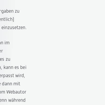
orgaben zu
ntlich)
 einzusetzen.
nn im
er
es zu
, kann es bei
rpasst wird,
e dann mit
 vom Webautor
wenn während