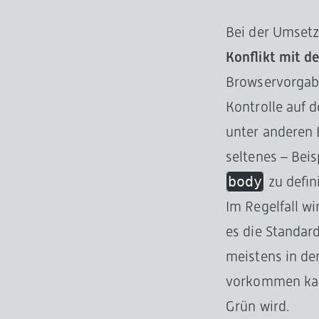
Bei der Umset
Konflikt mit d
Browservorgabe
Kontrolle auf 
unter anderen 
seltenes – Beis
body
zu defin
Im Regelfall w
es die Standar
meistens in de
vorkommen kann
Grün wird.