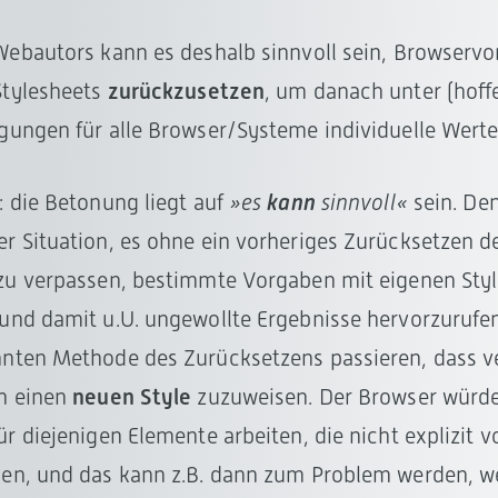
Webautors kann es deshalb sinnvoll sein, Browserv
Stylesheets
zurückzusetzen
, um danach unter (hoffe
gungen für alle Browser/Systeme individuelle Werte
: die Betonung liegt auf
»es
kann
sinnvoll«
sein. De
r Situation, es ohne ein vorheriges Zurücksetzen d
zu verpassen, bestimmte Vorgaben mit eigenen Styl
und damit u.U. ungewollte Ergebnisse hervorzurufen
nten Methode des Zurücksetzens passieren, dass ve
n einen
neuen Style
zuzuweisen. Der Browser würd
ür diejenigen Elemente arbeiten, die nicht explizit
den, und das kann z.B. dann zum Problem werden, 