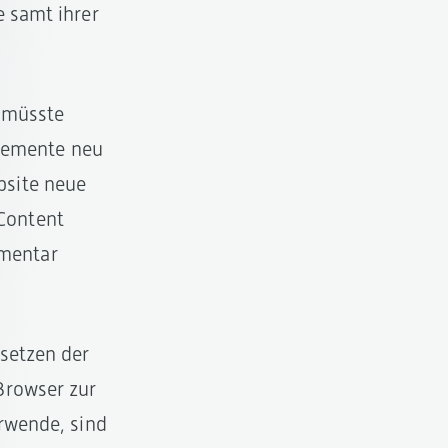
e samt ihrer
, müsste
lemente neu
bsite neue
Content
mentar
ksetzen der
Browser zur
erwende, sind