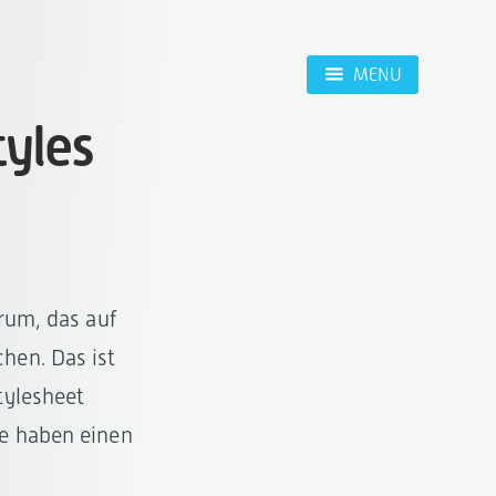
MENU
yles
rum, das auf
hen. Das ist
tylesheet
ze haben einen